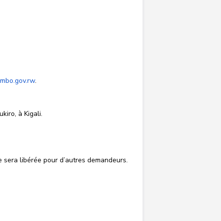
mbo.gov.rw
.
iro, à Kigali.
ée sera libérée pour d’autres demandeurs.