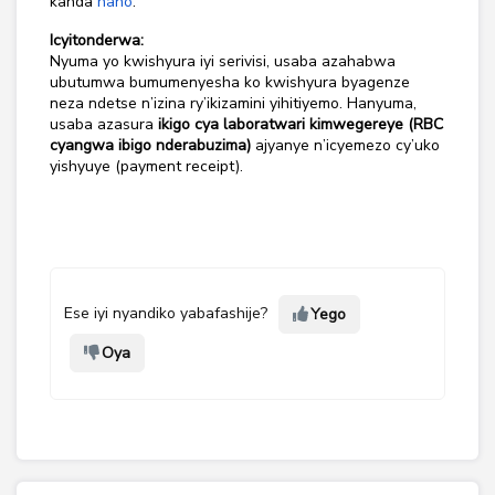
kanda
hano
.
Icyitonderwa:
Nyuma yo kwishyura iyi serivisi, usaba azahabwa
ubutumwa bumumenyesha ko kwishyura byagenze
neza ndetse n’izina ry’ikizamini yihitiyemo. Hanyuma,
usaba azasura
ikigo cya laboratwari kimwegereye (RBC
cyangwa ibigo nderabuzima)
ajyanye n’icyemezo cy’uko
yishyuye (payment receipt).
Ese iyi nyandiko yabafashije?
Yego
Oya