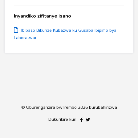
Inyandiko zifitanye isano
Ibibazo Bikunze Kubazwa ku Gusaba Ibipimo bya
Laboratwari
© Uburenganzira bw'Irembo
2026 burubahirizwa
Dukurikire kuri