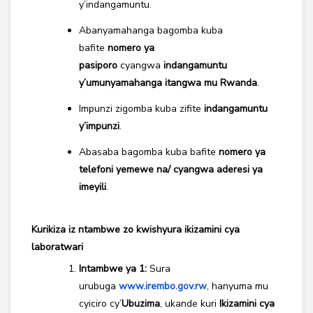
y’indangamuntu.
Abanyamahanga bagomba kuba
bafite
nomero ya
pasiporo
cyangwa
indangamuntu
y’umunyamahanga itangwa mu Rwanda
.
Impunzi zigomba kuba zifite
indangamuntu
y’impunzi
.
Abasaba bagomba kuba bafite
nomero ya
telefoni yemewe na/ cyangwa aderesi ya
imeyili
.
Kurikiza iz ntambwe zo kwishyura ikizamini cya
laboratwari
Intambwe ya 1:
Sura
urubuga
www.irembo.gov.rw
, hanyuma mu
cyiciro cy’
Ubuzima
, ukande kuri
Ikizamini cya