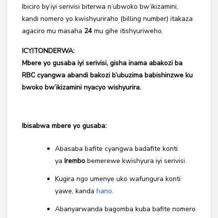
Ibiciro by’iyi serivisi biterwa n’ubwoko bw’ikizamini,
kandi nomero yo kwishyuriraho (billing number) itakaza
agaciro mu masaha
24
mu gihe itishyuriweho.
ICYITONDERWA:
Mbere yo gusaba iyi serivisi, gisha inama abakozi ba
RBC cyangwa abandi bakozi b’ubuzima babishinzwe ku
bwoko bw’ikizamini nyacyo wishyurira.
Ibisabwa mbere yo gusaba
:
Abasaba bafite cyangwa badafite konti
ya
Irembo
bemerewe kwishyura iyi serivisi.
Kugira ngo umenye uko wafungura konti
yawe, kanda
hano
.
Abanyarwanda bagomba kuba bafite nomero