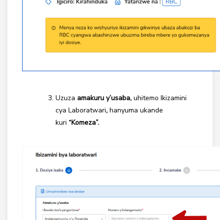
Uzuza
amakuru y’usaba,
uhitemo Ikizamini
cya Laboratwari
,
hanyuma ukande
kuri
“Komeza”.