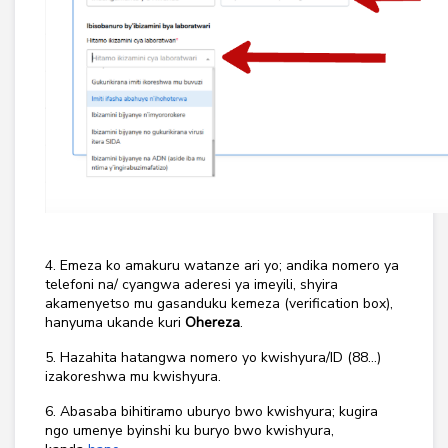
4. Emeza ko amakuru watanze ari yo; andika nomero ya
telefoni na/ cyangwa aderesi ya imeyili, shyira
akamenyetso mu gasanduku kemeza (verification box),
hanyuma ukande kuri
Ohereza
.
5. Hazahita hatangwa nomero yo kwishyura/ID (88…)
izakoreshwa mu kwishyura.
6. Abasaba bihitiramo uburyo bwo kwishyura; kugira
ngo umenye byinshi ku buryo bwo kwishyura,