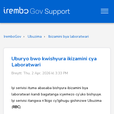
IremboGov
Ubuzima
Ibizamini bya laboratwari
Uburyo bwo kwishyura ikizamini cya
Laboratwari
Breytt: Thu, 2 Apr, 2026 kl 3:33 PM
Iyi serivisi ituma abasaba bishyura ibizamini bya
laboratwari kandi bagatanga icyemezo cy’uko bishyuye.
Iyi serivisi itangwa n’Ikigo cy’Igihugu gishinzwe Ubuzima
(
RBC
).