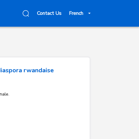
Contact Us
French
 diaspora rwandaise
nale.