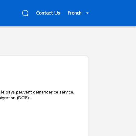
Contact Us
French
ns le pays peuvent demander ce service.
igration (DGIE).