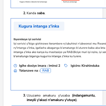
Kanda
saba.
Uzuzamo amakuru y'usaba
(indangamuntu,
imeyili y'akazi n'amakuru y'utuye).