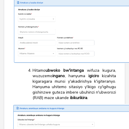
Hitamo
ubwoko bw'intanga
wifuza kugura,
wuzuzemo
ingano
, hanyuma
igiciro
kizahita
kigaragara munsi y'akadirishya k'igiteranyo.
Hanyuma uhitemo sitasiyo y'ikigo cy'igihugu
gishinzwe guteza imbere ubuhinzi n'ubworozi
(RAB) maze ukande
ibikurikira
.