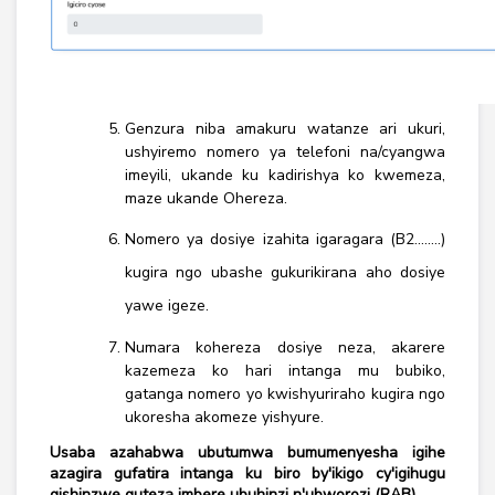
Genzura niba amakuru watanze ari ukuri,
ushyiremo nomero ya telefoni na/cyangwa
imeyili, ukande ku kadirishya ko kwemeza,
maze ukande Ohereza.
Nomero ya dosiye izahita igaragara (B2........)
kugira ngo ubashe gukurikirana aho dosiye
yawe igeze.
Numara kohereza dosiye neza, akarere
kazemeza ko hari intanga mu bubiko,
gatanga nomero yo kwishyuriraho kugira ngo
ukoresha akomeze yishyure.
Usaba azahabwa ubutumwa bumumenyesha igihe
azagira gufatira intanga ku biro by'ikigo cy'igihugu
gishinzwe guteza imbere ubuhinzi n'ubworozi (RAB).