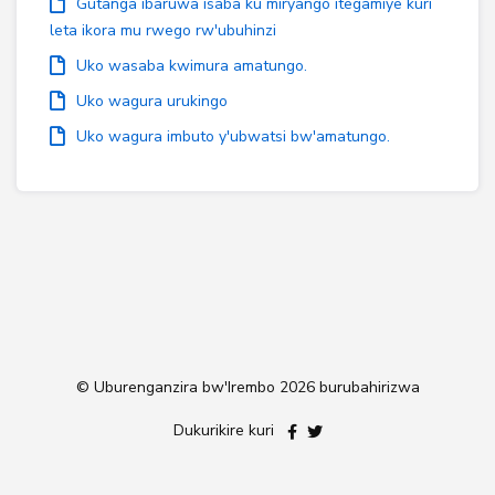
Gutanga ibaruwa isaba ku miryango itegamiye kuri
leta ikora mu rwego rw'ubuhinzi
Uko wasaba kwimura amatungo.
Uko wagura urukingo
Uko wagura imbuto y'ubwatsi bw'amatungo.
© Uburenganzira bw'Irembo
2026 burubahirizwa
Dukurikire kuri