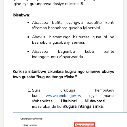
igihe cyo gutunganya dosiye ni iminsi
3
.
Ibisabwa
:
Abasaba bafite cyangwa badafite konti
y'Irembo bashobora gusaba iyi serivisi.
Abavuzi b'amatungo b'uturere gusa ni bo
bashobora gusaba iyi serivisi.
Abasaba bagomba kuba bafite
indangamuntu z'inyarwanda.
Kurikiza intambwe zikurikira kugira ngo umenye uburyo
bwo gusaba ''kugura itanga z'inka.''
Sura urubuga IremboGov
kuri
www.irembo.gov.rw
, ujye munsi
y'ahanditse
Ubuhinzi N’ubworozi
,
maze
ukande kuri
Kugura intanga z'inka.