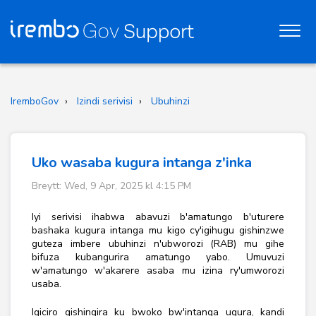
IremboGov
Izindi serivisi
Ubuhinzi
Uko wasaba kugura intanga z'inka
Breytt: Wed, 9 Apr, 2025 kl 4:15 PM
Iyi serivisi ihabwa abavuzi b'amatungo b'uturere
bashaka kugura intanga mu kigo cy'igihugu gishinzwe
guteza imbere ubuhinzi n'ubworozi (RAB) mu gihe
bifuza kubangurira amatungo yabo. Umuvuzi
w'amatungo w'akarere asaba mu izina ry'umworozi
usaba.
Igiciro gishingira ku bwoko bw'intanga ugura, kandi